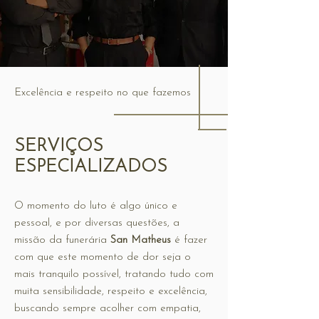
Excelência e respeito no que fazemos
SERVIÇOS
ESPECIALIZADOS
O momento do luto é algo único e
pessoal, e por diversas questões, a
missão da funerária
San Matheus
é fazer
com que este momento de dor seja o
mais tranquilo possível, tratando tudo com
muita sensibilidade, respeito e excelência,
buscando sempre acolher com empatia,