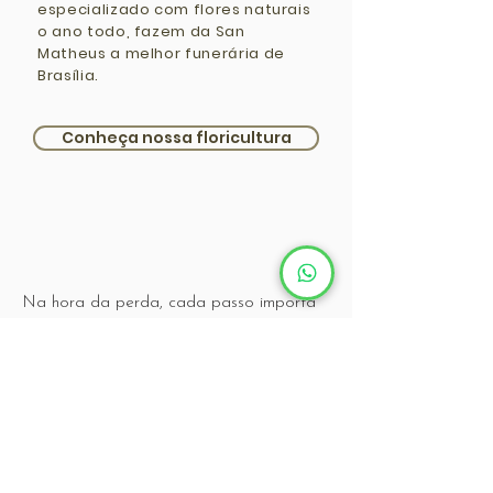
especializado com flores naturais
o ano todo, fazem da San
Matheus a melhor funerária de
Brasília.
Conheça nossa floricultura
Na hora da perda, cada passo importa
SAIBA O QUE FAZER
EM CASO DE ÓBITO
Em momentos de perda, saber por onde