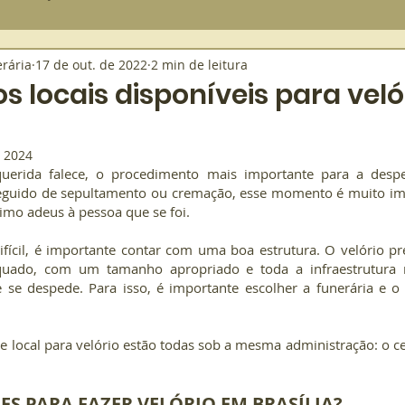
rária
17 de out. de 2022
2 min de leitura
Tanatopraxia
Translado
Velório
Burocracia
Falando
s locais disponíveis para vel
star
Etiqueta
e 2024
rida falece, o procedimento mais importante para a desped
eguido de sepultamento ou cremação, esse momento é muito imp
timo adeus à pessoa que se foi.
cil, é importante contar com uma boa estrutura. O velório prec
ado, com um tamanho apropriado e toda a infraestrutura ne
 se despede. Para isso, é importante escolher a funerária e o l
de local para velório estão todas sob a mesma administração: o c
ES PARA FAZER VELÓRIO EM BRASÍLIA?