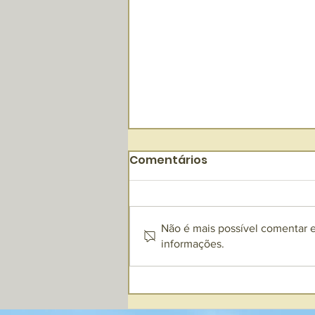
Comentários
Não é mais possível comentar es
informações.
A prova de que a
Funerária San Matheus é
exatamente o que você