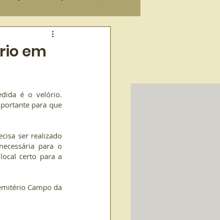
 sobre a morte
ório em
ida é o velório. 
ortante para que 
isa ser realizado 
cessária para o 
ocal certo para a 
emitério Campo da 