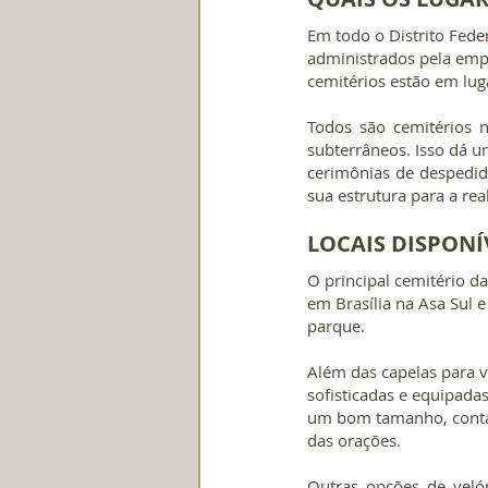
Em todo o Distrito Feder
administrados pela emp
cemitérios estão em luga
Todos são cemitérios n
subterrâneos. Isso dá um
cerimônias de despedida
sua estrutura para a rea
LOCAIS DISPONÍ
O principal cemitério d
em Brasília na Asa Sul
parque. 
Além das capelas para v
sofisticadas e equipada
um bom tamanho, conta 
das orações.
Outras opções de velór