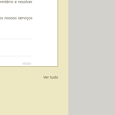
itério e resolver 
os nossos serviços 
Ver tudo