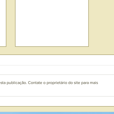
ta publicação. Contate o proprietário do site para mais
Que tipo de flores
escolher para um
velório?