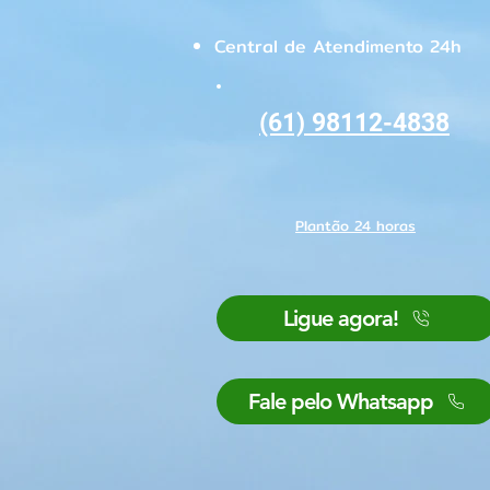
estava procurando!
Central de Atendimento 24h
(61) 98112-4838
Plantão 24 horas
Ligue agora!
Fale pelo Whatsapp