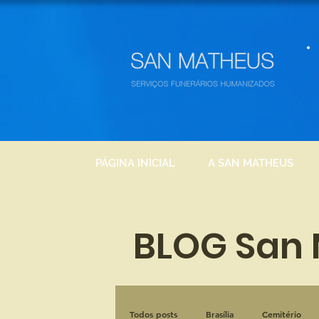
PÁGINA INICIAL
A SAN MATHEUS
BLOG San
Todos posts
Brasília
Cemitério