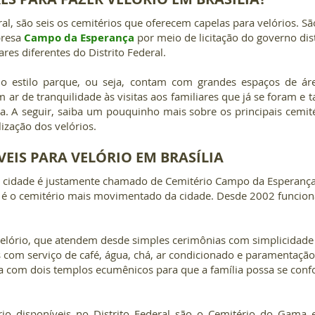
al, são seis os cemitérios que oferecem capelas para velórios. Sã
resa 
Campo da Esperança
 por meio de licitação do governo distr
res diferentes do Distrito Federal.
o estilo parque, ou seja, contam com grandes espaços de área
 ar de tranquilidade às visitas aos familiares que já se foram e 
. A seguir, saiba um pouquinho mais sobre os principais cemitéri
lização dos velórios.
VEIS PARA VELÓRIO EM BRASÍLIA
a cidade é justamente chamado de Cemitério Campo da Esperança, 
 e é o cemitério mais movimentado da cidade. Desde 2002 funcio
elório, que atendem desde simples cerimônias com simplicidade 
s com serviço de café, água, chá, ar condicionado e paramentaçã
com dois templos ecumênicos para que a família possa se confo
io disponíveis no Distrito Federal são o Cemitério do Gama e