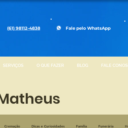
(61) 98112-4838
Fale pelo WhatsApp
SERVIÇOS
O QUE FAZER
BLOG
FALE CONO
 Matheus
Cremação
Dicas e Curiosidades
Família
Funerária
H