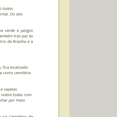
o todos 
ital. Os seis 
 verde e jazigos 
também traz paz às 
o de Brasília e a 
fica localizado 
na como cemitério 
e capelas 
o nobre todas com 
rtar por meio 
 no Cemitério de 