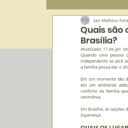
San Matheus Fune
Plano Funerário
Sepultamento
Quais são o
Brasília?
Serviço Funerário
Saúde e Bem-e
Atualizado:
17 de jan. d
Quando uma pessoa que
Independente se será s
a família possa dar o úl
Em um momento tão difí
em um ambiente adequ
conforto da família que
cerimônia.
Em Brasília, as opções 
Esperança.
QUAIS OS LUGAR