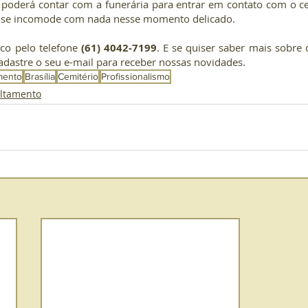
 poderá contar com a funerária para entrar em contato com o cem
o se incomode com nada nesse momento delicado.
co pelo telefone
 (61) 4042-7199
. E se quiser saber mais sobre 
cadastre o seu e-mail para receber nossas novidades.
mento
Brasília
Cemitério
Profissionalismo
ltamento