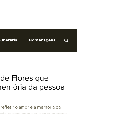
Funerária
Homenagens
Burocracia
 de Flores que
 memória da pessoa
efletir o amor e a memória da
mais ressoa com seus sentimentos.