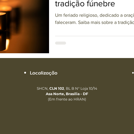
tradição fúnebre
Um feriado religioso, dedicado a ora
faleceram. Saiba mais sobre a tradiçã
Localização
SHCN,
CLN 102
, BL B N° Loja 10/14
Asa Norte, Brasília - DF
(Em frente ao HRAN)