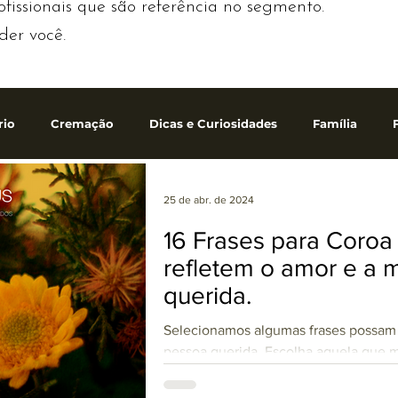
ofissionais que são referência no segmento.
der você.
rio
Cremação
Dicas e Curiosidades
Família
Sepultamento
Tanatopraxia
Translado
Velório
25 de abr. de 2024
16 Frases para Coroa
refletem o amor e a
iço Funerário
Saúde e Bem-estar
Etiqueta
querida.
Selecionamos algumas frases possam r
pessoa querida. Escolha aquela que 