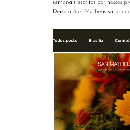
semanais escritos por nossos pr
Deixe a San Matheus surpreen
Todos posts
Brasília
Cemité
Jazigo
Plano Funerário
Falando sobre a morte
Serv