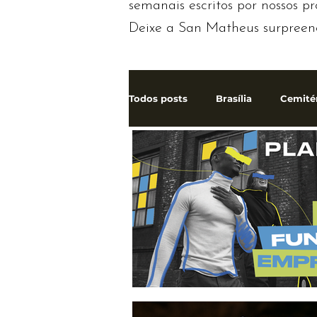
semanais escritos por nossos pr
Deixe a San Matheus surpreen
Todos posts
Brasília
Cemité
Jazigo
Plano Funerário
Falando sobre a morte
Serv