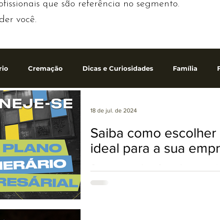
ofissionais que são referência no segmento.
der você.
rio
Cremação
Dicas e Curiosidades
Família
Sepultamento
Tanatopraxia
Translado
Velório
18 de jul. de 2024
Saiba como escolher 
ideal para a sua emp
iço Funerário
Saúde e Bem-estar
Etiqueta
Contratar um plano funeral empresari
a importância de seus funcionários e f