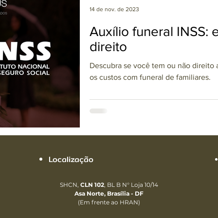
14 de nov. de 2023
Auxílio funeral INSS
direito
Descubra se você tem ou não direito a
os custos com funeral de familiares.
Localização
SHCN,
CLN 102
, BL B N° Loja 10/14
Asa Norte, Brasília - DF
(Em frente ao HRAN)