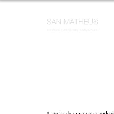
LANDING PAGE (Item)
TO SAN MATHEU
Blog San
A perda de um ente querido é