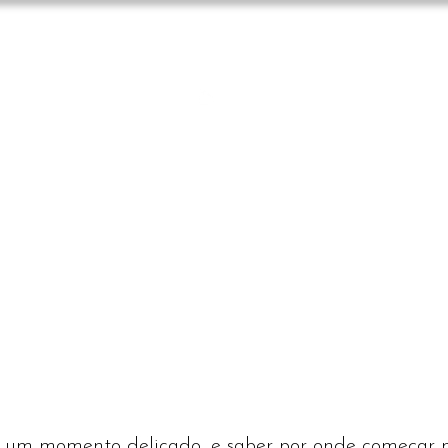
(61) 4042-7199
Talk by WhatsApp
S
SERVICES
BLOG
CONTACT US
Menu compl
 Matheus
 um momento delicado, e saber por onde começar p