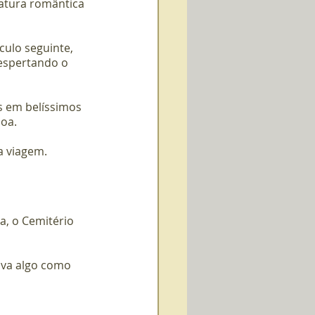
atura romântica 
ulo seguinte, 
espertando o 
s em belíssimos 
soa.
a viagem.
a, o Cemitério 
iva algo como 