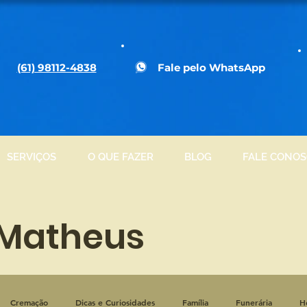
(61) 98112-4838
Fale pelo WhatsApp
SERVIÇOS
O QUE FAZER
BLOG
FALE CONO
 Matheus
Cremação
Dicas e Curiosidades
Família
Funerária
H