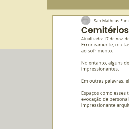
San Matheus Fune
Plano Funerário
Sepultamento
Cemitérios
Atualizado:
17 de nov. d
Erroneamente, muitas 
Serviço Funerário
Saúde e Bem-e
ao sofrimento. 
No entanto, alguns de
impressionantes. 
Em outras palavras, e
Espaços como esses tê
evocação de personal
impressionante arqui