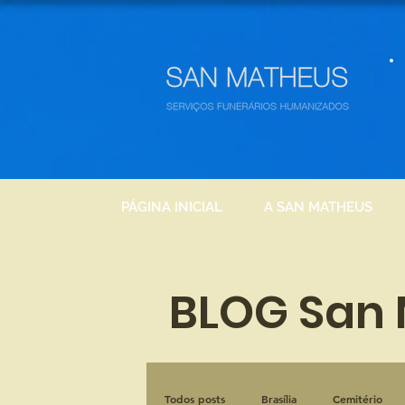
PÁGINA INICIAL
A SAN MATHEUS
BLOG San
Todos posts
Brasília
Cemitério