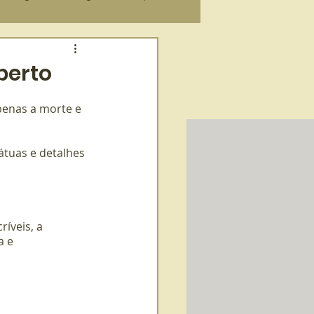
 sobre a morte
berto
penas a morte e 
átuas e detalhes 
íveis, a 
 e 