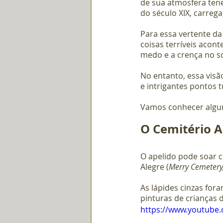
de sua atmosfera tene
do século XIX, carrega
Para essa vertente da
coisas terríveis aco
medo e a crença no so
No entanto, essa vis
e intrigantes pontos 
Vamos conhecer algun
O Cemitério A
O apelido pode soar c
Alegre (
Merry Cemetery
As lápides cinzas for
pinturas de crianças 
https://www.youtube.