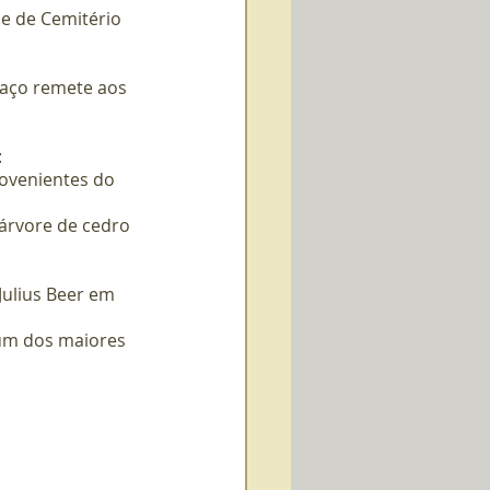
e de Cemitério 
paço remete aos 
:
ovenientes do 
árvore de cedro 
ulius Beer em 
um dos maiores 