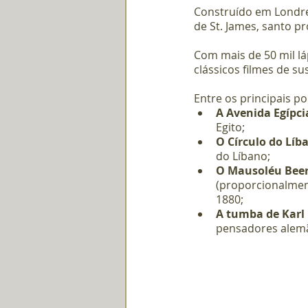
Construído em Londre
de St. James, santo pr
Com mais de 50 mil lá
clássicos filmes de s
Entre os principais po
A Avenida Egípci
Egito;
O Círculo do Líb
do Líbano;
O Mausoléu Beer
(proporcionalment
1880;
A tumba de Karl
pensadores alemã