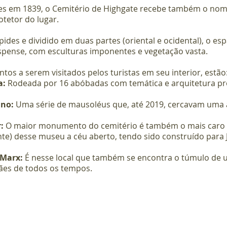
s em 1839, o Cemitério de Highgate recebe também o nom
otetor do lugar.
pides e dividido em duas partes (oriental e ocidental), o es
uspense, com esculturas imponentes e vegetação vasta.
ntos a serem visitados pelos turistas em seu interior, estão
a:
 Rodeada por 16 abóbadas com temática e arquitetura pr
ano:
 Uma série de mausoléus que, até 2019, cercavam uma 
: 
O
maior monumento do cemitério é também o mais caro 
e) desse museu a céu aberto, tendo sido construído para J
 Marx:
 É nesse local que também se encontra o túmulo de 
es de todos os tempos.