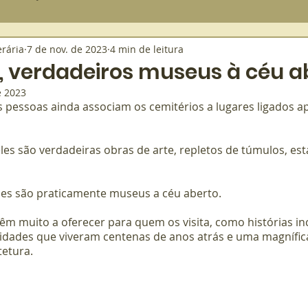
rária
7 de nov. de 2023
4 min de leitura
Tanatopraxia
Translado
Velório
Burocracia
Falando
, verdadeiros museus à céu a
e 2023
pessoas ainda associam os cemitérios a lugares ligados a
star
Etiqueta
les são verdadeiras obras de arte, repletos de túmulos, est
les são praticamente museus a céu aberto.
m muito a oferecer para quem os visita, como histórias incr
idades que viveram centenas de anos atrás e uma magnífica
tetura.