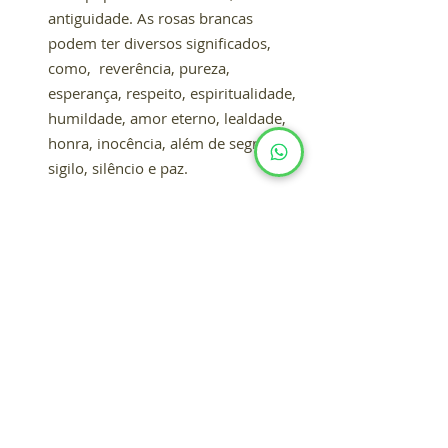
antiguidade. As rosas brancas 
podem ter diversos significados, 
como,  reverência, pureza, 
esperança, respeito, espiritualidade, 
humildade, amor eterno, lealdade, 
honra, inocência, além de segredo, 
sigilo, silêncio e paz. 
A 
San Matheus 
possui um serviço 
funerário diferenciado, que inclui, além 
da floricultura, a disponibilidade de 
traslado aéreo e outras ações. Entre em 
contato pelo (61) 4042-7199 ou pelo 
WhatsApp
e conte com o respeito e 
credibilidade de quem é referência no 
segmento há mais de 28 anos.